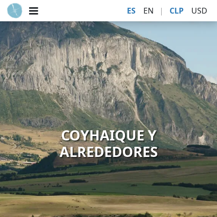
ES
EN
|
CLP
USD
COYHAIQUE Y
ALREDEDORES