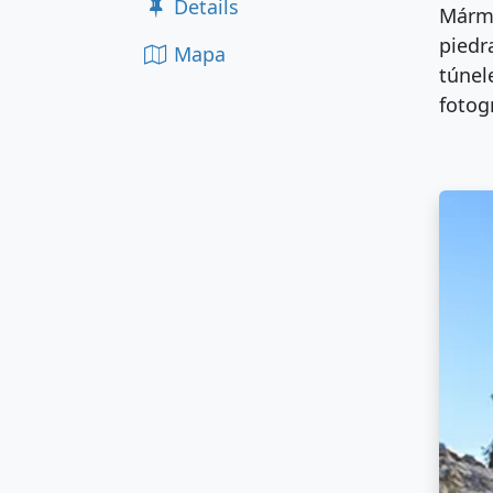
Details
Mármo
piedr
Mapa
túnel
fotog