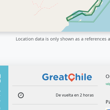
Location data is only shown as a references a
O
A
De vuelta en 2 horas
r
P
f
m