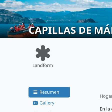
CAPILLAS DE M
Landform
Resumen
Hoga
Gallery
En la