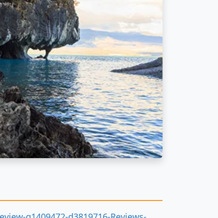
Siguiente
www.tripadvisor.cl/Attraction_Review-g1409472-d3819716-Reviews-Capillas_de_Marmol-Puerto_Rio_Tranquilo_Aisen_Region.html