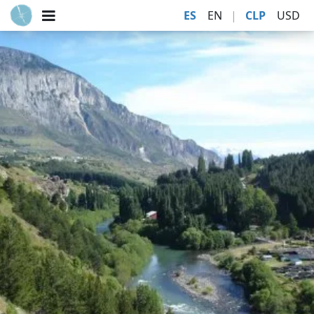
ES
EN
|
CLP
USD