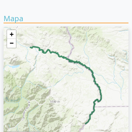
Mapa
+
−