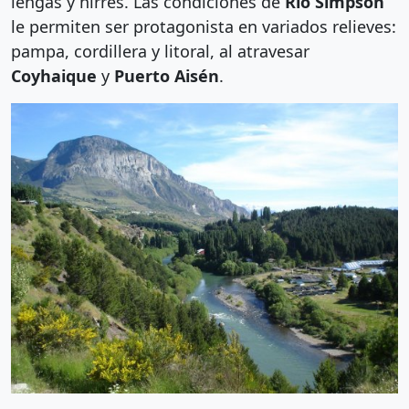
lengas y ñirres. Las condiciones de
Río Simpson
le permiten ser protagonista en variados relieves:
pampa, cordillera y litoral, al atravesar
Coyhaique
y
Puerto Aisén
.