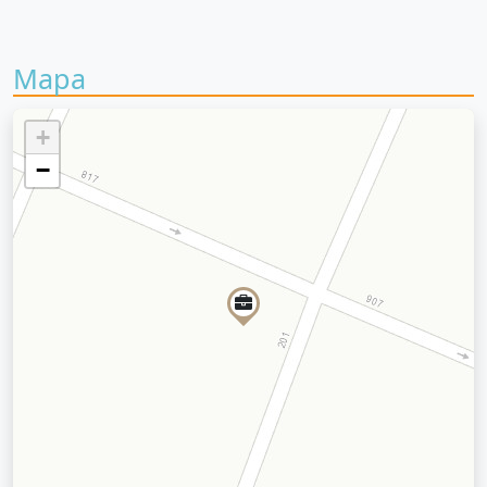
Mapa
+
−