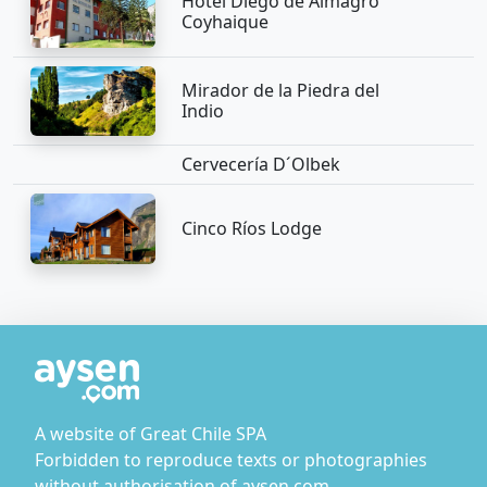
Hotel Diego de Almagro
Coyhaique
Mirador de la Piedra del
Indio
Cervecería D´Olbek
Cinco Ríos Lodge
A website of Great Chile SPA
Forbidden to reproduce texts or photographies
without authorisation of aysen.com