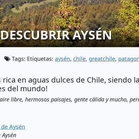
 DESCUBRIR AYSÉN
Tags: Etiquetas:
aysén
,
chile
,
greatchile
,
patagon
 rica en aguas dulces de Chile, siendo 
es del mundo!
 aire libre, hermosos paisajes, gente cálida y mucho, p
e Aysén