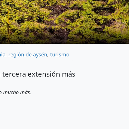
ia
,
región de aysén
,
turismo
la tercera extensión más
ero mucho más.