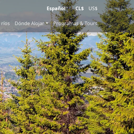
Español
|
CL$
US$
 ríos
Dónde Alojar
Programas & Tours